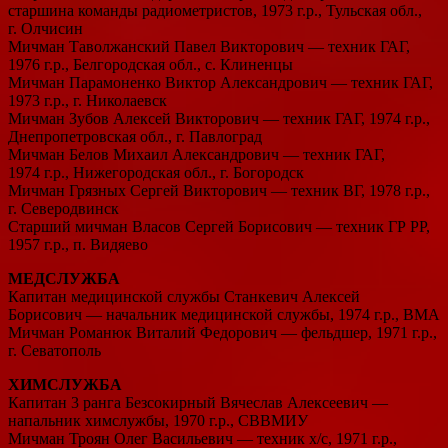
старшина команды радиометристов, 1973 г.р., Тульская обл.,
г. Олчисин
Мичман Таволжанский Павел Викторович — техник ГАГ,
1976 г.р., Белгородская обл., с. Клиненцы
Мичман Парамоненко Виктор Александрович — техник ГАГ,
1973 г.р., г. Николаевск
Мичман Зубов Алексей Викторович — техник ГАГ, 1974 г.р.,
Днепропетровская обл., г. Павлоград
Мичман Белов Михаил Александрович — техник ГАГ,
1974 г.р., Нижегородская обл., г. Богородск
Мичман Грязных Сергей Викторович — техник ВГ, 1978 г.р.,
г. Северодвинск
Старший мичман Власов Сергей Борисович — техник ГР РР,
1957 г.р., п. Видяево
МЕДСЛУЖБА
Капитан медицинской службы Станкевич Алексей
Борисович — начальник медицинской службы, 1974 г.р., ВМА
Мичман Романюк Виталий Федорович — фельдшер, 1971 г.р.,
г. Севатополь
ХИМСЛУЖБА
Капитан 3 ранга Безсокирный Вячеслав Алексеевич —
напальник химслужбы, 1970 г.р., СВВМИУ
Мичман Троян Олег Васильевич — техник х/с, 1971 г.р.,