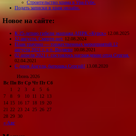
Строительство храма в Ура-Губе.
Подать записки в храм онлайн.
Новое на сайте:
К 25-летию гибели экипажа АПРК «Курск»
12.08.2025
12 августа. Смерти нет.
12.08.2024
План траурно — торжественных мероприятий 12
августа 2021 г. в п. Видяево
10.08.2021
02 апреля 2021 г. состоялось награждение отца Сергия.
02.04.2021
С днем Ангела, батюшка Сергий!
13.08.2020
Июнь 2026
Вс
Пн
Вт
Ср
Чт
Пт
Сб
1
2
3
4
5
6
7
8
9
10
11
12
13
14
15
16
17
18
19
20
21
22
23
24
25
26
27
28
29
30
« Авг