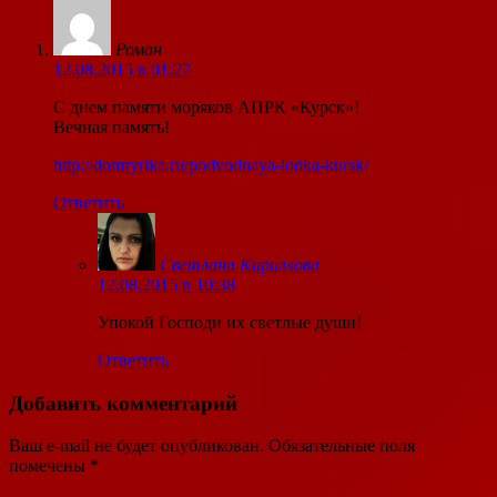
Роман
12.08.2015 в 01:27
C днем памяти моряков АПРК «Курск»!
Вечная память!
http://domryrika.ru/podvodnaya-lodka-kursk/
Ответить
Светлана Кириллова
12.08.2015 в 10:38
Упокой Господи их светлые души!
Ответить
Добавить комментарий
Ваш e-mail не будет опубликован.
Обязательные поля
помечены
*