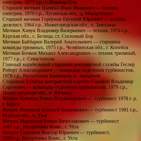
электрик, 1977 г.р., г. Йошкар-Ола
Старший мичман Цымбал Иван Иванович — техник-
электрик, 1970 г.р., Луганская обл., д. Макартетино
Старший мичман Горбунов Евгений Юрьевич — техник-
дизелист, 1964 г.р., Нижегородская обл., п. Заволжье
Мичман Хивук Владимир Валерьевич — техник, 1974 г.р.,
Курская обл., с. Белица, ст. Сосновый Бор
Мичман Байбарин Валерий Анатольевич — старшина
команды трюмных, 1975 г.р., Челябинская обл., г. Копейск
Мичман Бочков Михаил Александрович — техник трюмный,
1977 г.р., г. Севастополь
Главный корабельный старшина контрактной службы Геслер
Роберт Александрович — командир отделения турбинистов,
1978 г.р., Республика Башкирия, п. Западный
Старшина 2 статьи контрактной службы Садовой Владимир
Сергеевич — командир отделения турбинистов, 1979 г.р.,
Нижегородская обл., п. Юганец
Матрос Кубиков Роман Владимирович — турбинист 1978 г. р.
г. Курск
Матрос Некрасов Алексей Николаевич — турбинист 1981 г.р.,
Курская обл., п. Тим
Матрос Мартынов Роман Вячеславович — турбинист
1981 г.р., Республика Коми., г. Ухта
Матрос Сидюхин Виктор Юрьевич — турбинист,
1980 г.р. Республика Коми., г. Ухта