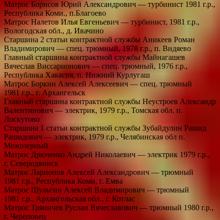
Матрос Борисов Юрий Александрович — турбинист 1981 г.р.,
Республика Коми., п.Благоево
Матрос Налетов Илья Евгеньевич — турбинист, 1981 г.р.,
Вологодская обл., д. Ивачино
Старшина 2 статьи контрактной службы Аникеев Роман
Владимирович — спец. трюмный, 1978 г.р., п. Видяево
Главный старшина контрактной службы Майнагашев
Вячеслав Виссарионович — спец. трюмный, 1976 г.р.,
Республика Хакасия, п. Нижний Курлугаш
Матрос Боркин Алексей Алексеевич — спец. трюмный
1981 г.р., г. Архангельск
Главный старшина контрактной службы Неустроев Александр
Валентинович — электрик, 1979 г.р., Томская обл. п.
Лоскутово
Старшина 1 статьи контрактной службы Зубайдулин Рашид
Рашидович — электрик, 1979 г.р., Челябинская обл п.
Межозерный
Матрос Дрюченко Андрей Николаевич — электрик 1979 г.р.,
г. Северодвинск
Матрос Ларионов Алексей Александрович — трюмный
1981 г.р., Республика Коми, г. Емва
Матрос Шульгин Алексей Владимирович — трюмный
1981 г.р., Архангельская обл., г. Котлас
Матрос Тряничев Руслан Вячеславович — трюмный 1980 г.р.,
г. Череповец