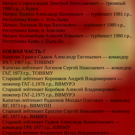
Матрос Староселыдев Дмитрий Вячеславович — трюмный
1980 г.р., г. Курск
Матрос Халепо Александр Валерьевич — турбинист 1981 г.р.,
Республика Коми, с. Усть-Лыжа
Матрос Логинов Игорь Васильевич — турбинист 1980 г.р.,
Республика Коми, п. Благоево
Матрос Коломейцев Алексей Юрьевич — турбинист 1980 г.р.,
Республика Коми, г. Пыть-Ях
БОЕВАЯ ЧАСТЬ-7
Капитан 3 ранга Садков Александр Евгеньевич — командир
БЧ-7, 1967 г.р., ТОВВМУ
Капитан-лейтенант Логинов Сергей Николаевич — командир
ГАГ, 1973 г.р., ТОВВМУ
Старший лейтенант Коровяков Андрей Владимирович —
инженер ГАГ-1,1976 г.р., ВВМУРЭ
Старший лейтенант Коробков Алексей Владимирович —
инженер ГАГ-2,1975 г.р., ВВМУРЭ
Капитан-лейтенант Радионов Михаил Олегович — командир
ВГ, 1973 г.р., ВВМУПП
Старший лейтенант Ерахтин Сергей Николаевич — инженер
ВГ, 1977 г.р., ВМИРЭ
Старший лейтенант Гудков Александр Валентинович —
командир ГРР, 1977 г.р., КВВМУ
Старший мичман Федоричев Игорь Владимирович —