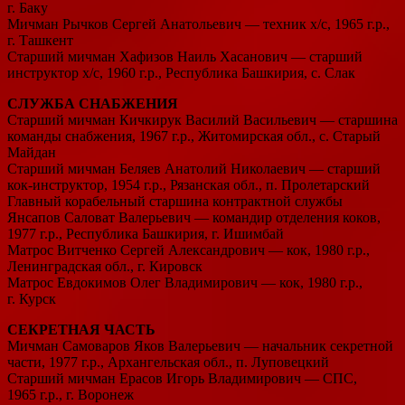
г. Баку
Мичман Рычков Сергей Анатольевич — техник х/с, 1965 г.р.,
г. Ташкент
Старший мичман Хафизов Наиль Хасанович — старший
инструктор х/с, 1960 г.р., Республика Башкирия, с. Слак
СЛУЖБА СНАБЖЕНИЯ
Старший мичман Кичкирук Василий Васильевич — старшина
команды снабжения, 1967 г.р., Житомирская обл., с. Старый
Майдан
Старший мичман Беляев Анатолий Николаевич — старший
кок-инструктор, 1954 г.р., Рязанская обл., п. Пролетарский
Главный корабельный старшина контрактной службы
Янсапов Саловат Валерьевич — командир отделения коков,
1977 г.р., Республика Башкирия, г. Ишимбай
Матрос Витченко Сергей Александрович — кок, 1980 г.р.,
Ленинградская обл., г. Кировск
Матрос Евдокимов Олег Владимирович — кок, 1980 г.р.,
г. Курск
СЕКРЕТНАЯ ЧАСТЬ
Мичман Самоваров Яков Валерьевич — начальник секретной
части, 1977 г.р., Архангельская обл., п. Луповецкий
Старший мичман Ерасов Игорь Владимирович — СПС,
1965 г.р., г. Воронеж