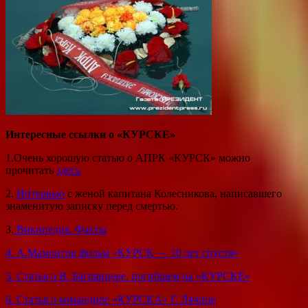
Интересные ссылки о «КУРСКЕ»
1.Очень хорошую статью о АПРК «КУРСК» можно
прочитать
здесь
2.
Интервью
с женой капитана Колесникова, написавшего
знаменитую записку перед смертью.
3.
Википедия. Факты
4. А.Мамонтов фильм «КУРСК — 10 лет спустя»
5. Статья о В. Багрянцеве. погибшем на «КУРСКЕ»
6. Статья о командире «КУРСКА» Г. Лячине