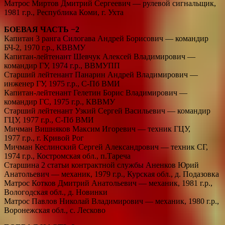
Матрос Миртов Дмитрий Сергеевич — рулевой сигнальщик,
1981 г.р., Республика Коми, г. Ухта
БОЕВАЯ ЧАСТЬ −2
Капитан 3 ранга Силогава Андрей Борисович — командир
БЧ-2, 1970 г.р., КВВМУ
Капитан-лейтенант Шевчук Алексей Владимирович —
командир ГУ, 1974 г.р., ВВМУПП
Старший лейтенант Панарин Андрей Владимирович —
инженер ГУ, 1975 г.р., С-Пб ВМИ
Капитан-лейтенант Гелетин Борис Владимирович —
командир ГС, 1975 г.р., КВВМУ
Старший лейтенант Узкий Сергей Васильевич — командир
ГЦУ, 1977 г.р., С-Пб ВМИ
Мичман Вишняков Максим Игоревич — техник ГЦУ,
1977 г.р., г. Кривой Рог
Мичман Кеслинский Сергей Александрович — техник СГ,
1974 г.р., Костромская обл., п.Тареча
Старшина 2 статьи контрактной службы Аненков Юрий
Анатольевич — механик, 1979 г.р., Курская обл., д. Подазовка
Матрос Котков Дмитрий Анатольевич — механик, 1981 г.р.,
Вологодская обл., д. Новинки
Матрос Павлов Николай Владимирович — механик, 1980 г.р.,
Воронежская обл., с. Лесково