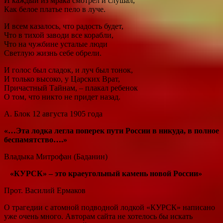
И каждый из мрака смотрел и слушал,
Как белое платье пело в луче.
И всем казалось, что радость будет,
Что в тихой заводи все корабли,
Что на чужбине усталые люди
Светлую жизнь себе обрели.
И голос был сладок, и луч был тонок,
И только высоко, у Царских Врат,
Причастный Тайнам, – плакал ребенок
О том, что никто не придет назад.
А. Блок 12 августа 1905 года
«…Эта лодка легла поперек пути России в никуда, в полное
беспамятство….»
Владыка Митрофан (Баданин)
«КУРСК» – это краеугольный камень новой России»
Прот. Василий Ермаков
О трагедии с атомной подводной лодкой «КУРСК» написано
уже очень много. Авторам сайта не хотелось бы искать