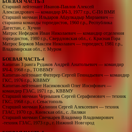
БОЕВАЯ ЧАСТЬ-3
Старший лейтенант Иванов-Павлов Алексей
Александрович — командир БЧ-3, 1977 г.р., С-Пб ВМИ
Старший мичман Ильдаров Абдулкадыр Мирзаевич —
старшина команды торпедистов, 1960 г.р., Республика
Дагестан, с. Хучни
Матрос Нефедков Иван Николаевич — командир отделения
торпедистов, 1980 г.р., Свердловская обл., с. Красная Гора
Матрос Боржов Максим Николавич — торпедист, 1981 г.р.,
Владимирская обл., г. Муром
БОЕВАЯ ЧАСТЬ-4
Капитан 3 ранга Рудаков Андрей Анатольевич — командир
БЧ-4, 1968 г.р., ТОВВМУ
Капитан-лейтенант Фитерер Сергей Геннадьевич — командир
ГКС, 1976 г.р., КВВМУ
Капитан-лейтенант Насиковский Олег Иосифович —
командир ГЗАС, 1971 г.р., КВВМУ
Старший мичман Чернышев Сергей Серафимович — техник
ГКС, 1968 г.р., г. Севастополь
Старший мичман Калинин Сергей Алексеевич — техник
ГЗАС, 1970 г.р., Киевская обл., с. Лиляки
Старший мичман Свечкарев Владимир Владимирович
-техник ГЗАС, 1973 г.р., г. Нижний Новгород