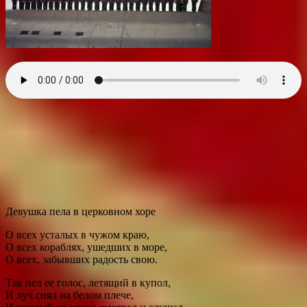
Девушка пела в церковном хоре
О всех усталых в чужом краю,
О всех кораблях, ушедших в море,
О всех, забывших радость свою.
Так пел ее голос, летящий в купол,
И луч сиял на белом плече,