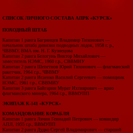
СПИСОК ЛИЧНОГО СОСТАВА АПРК «КУРСК»
ПОХОДНЫЙ ШТАБ
Капитан 1 ранга Багрянцев Владимир Тихонович —
начальник штаба дивизии подводных лодок, 1958 г. р.,
ЧВВМУ, ВМА им. Н. Г. Кузнецова
Капитан 2 ранга Белогунь Виктор Михайлович —
заместитель НЭМС, 1960 г.р., СВВМИУ
Капитан 2 ранга Шепетнов Юрий Тихонович — флагманский
ракетчик, 1964 г.р., ЧВВМУ
Капитан 2 ранга Исаенко Василий Сергеевич — помощник
НЭМС, 1961 г.р., СВВМИУ
Капитан 3 ранга Байгарин Мурат Ихтиярович — врио
флагманского минера, 1964 г.р., ВВМУПП
ЭКИПАЖ К-141 «КУРСК»
КОМАНДОВАНИЕ КОРАБЛЯ
Капитан 1 ранга Лячин Геннадий Петрович — командир
АПЛ, 1955 г.р., ВВМУПП
Капитан 2 ранга Дудко Сергей Владимирович — старший