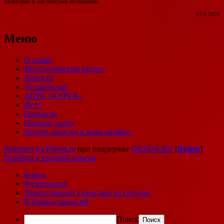
Минский и Заславский Вениамин.
07.8.2026
Меню
О храме
Миссионерский раздел
Новости
Духовенство
АПРК «КУРСК»
Фото
Контакты
Помощь храму
Подать записки в храм онлайн.
Работает на Prihod.ru
при поддержке
ORTOX.RU
[
Войти
]
Перейти к верхней панели
Войти
Регистрация
Православный календарь на сегодня
В-Православии.рф
Поиск