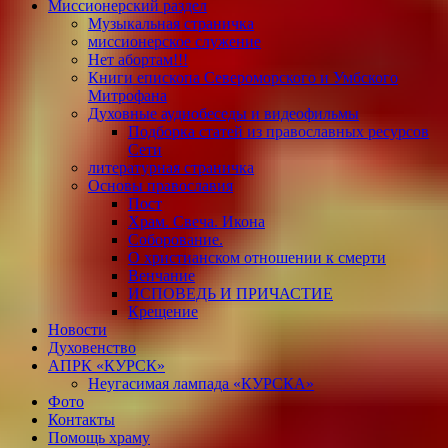
Миссионерский раздел
Музыкальная страничка
миссионерское служение
Нет абортам!!!
Книги епископа Североморского и Умбского
Митрофана
Духовные аудиобеседы и видеофильмы
Подборка статей из православных ресурсов
Сети
литературная страничка
Основы православия
Пост
Храм. Свеча. Икона
Соборование.
О христианском отношении к смерти
Венчание
ИСПОВЕДЬ И ПРИЧАСТИЕ
Крещение
Новости
Духовенство
АПРК «КУРСК»
Неугасимая лампада «КУРСКА»
Фото
Контакты
Помощь храму