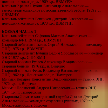
помощник командира, 1969 г.р., ВВМУРЭ
Капитан 2 ранга Шубин Александр Анатольевич —
заместитель командира по воспитательной работе, 1959 г.р.,
СВВМИУ
Капитан-лейтенант Репников Дмитрий Алексеевич —
помощник командира, 1973 г.р., ВВМУПП
БОЕВАЯ ЧАСТЬ-1
Капитан-лейтенант Сафонов Максим Анатольевич —
командир БЧ-1, 1974 г.р., ВВМУПП
Старший лейтенант Тылик Сергей Николаевич — командир
ЭНГ, 1975 г.р., ВВМУПП
Старший лейтенант Бубнив Вадим Ярославович — инженер
ЭНГ, 1977 г.р., С-Пб ВМИ
Старший мичман Рузлев Александр Владимирович —
старший боцман, 1976 г.р., п. Видяево
Старший мичман Фесак Владимир Васильевич — техник
ЭНГ, 1962 г.р., Донецкая обл., г. Шахтерск
Мичман Козырев Константин Владимирович — техник ЭНГ,
1976 г.р., п. Видяево
Мичман Полянский Андреи Николаевич — техник ЭНГ,
1974 г.р., г. Тихорецкий
Старшина 2 статьи контрактной службы Леонов Дмитрий
Анатольевич — командир отделения рулевых, 1979 г.р.,
Московская обл., г. Яхрома