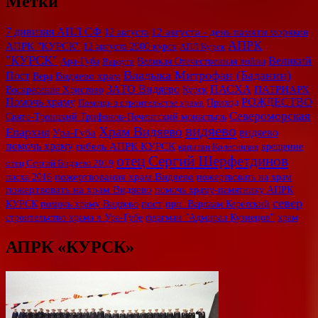
Метки
7 дивизия АПЛ СФ
12 августа - день памяти моряков
12 августа
АПРК
АПРК "КУРСК"
12 августа 2000 курск
АПЛ Курск
"КУРСК"
Великий
Ара-Губа
Великая Отечественная война
Варзуга
Владыка Митрофан (Баданин)
Пост
Вера
Видяево храм
ЗАТО Видяево
ПАСХА
ПАТРИАРХ
Воскресение Христово
Курск
Помочь храму
РОЖДЕСТВО
Помощь в строительстве храма
Приход
Североморская
Свято-Троицкий Трифонов-Печенгский монастырь
видяево
Храм Видяево
Епархия
видяево
Ура-Губа
помочь храму
гибель АПРК КУРСК
крещение
капитан Колесников
отец Сергий Шерфетдинов
отец Сергий Видяево 2019
пожертвования храм Видяево
пожертвовать на храм
пасха 2016
пожертвовать на храм Видяево
помочь храму-памятнику АПРК
север
КУРСК
помочь храму Видяево
пост
прп. Варлаам Керетский
строительство храма в Ура-Губе
храм
флагман "Адмирал Кузнецов"
АПРК «КУРСК»