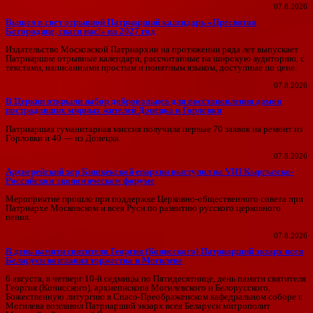
07.8.2026
Вышел в свет отрывной Патриарший календарь «Пресвятая
Богородице, спаси нас!» на 2027 год
Издательство Московской Патриархии на протяжении ряда лет выпускает
Патриаршие отрывные календари, рассчитанные на широкую аудиторию, с
текстами, написанными простым и понятным языком, доступные по цене.
07.8.2026
В Церкви открыли набор добровольцев для восстановления домов
пострадавших мирных жителей Донецка и Горловки
Патриаршая гуманитарная миссия получила первые 70 заявок на ремонт из
Горловки и 40 — из Донецка.
07.8.2026
Архиерейский хор Бишкекской епархии выступил на VIII Кыргызско-
Российском экономическом форуме
Мероприятие прошло при поддержке Церковно-общественного совета при
Патриархе Московском и всея Руси по развитию русского церковного
пения.
07.8.2026
В день памяти святителя Георгия (Конисского) Патриарший экзарх всея
Беларуси возглавил торжества в Могилеве
6 августа, в четверг 10-й седмицы по Пятидесятнице, день памяти святителя
Георгия (Конисского), архиепископа Могилевского и Белорусского,
Божественную литургию в Спасо-Преображенском кафедральном соборе г.
Могилева возглавил Патриарший экзарх всея Беларуси митрополит