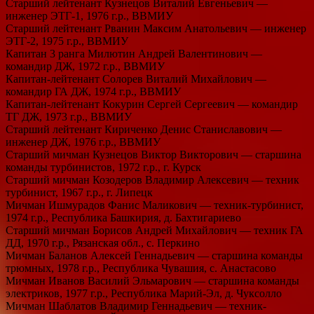
Старший лейтенант Кузнецов Виталий Евгеньевич —
инженер ЭТГ-1, 1976 г.р., ВВМИУ
Старший лейтенант Рванин Максим Анатольевич — инженер
ЭТГ-2, 1975 г.р., ВВМИУ
Капитан 3 ранга Милютин Андрей Валентинович —
командир ДЖ, 1972 г.р., ВВМИУ
Капитан-лейтенант Солорев Виталий Михайлович —
командир ГА ДЖ, 1974 г.р., ВВМИУ
Капитан-лейтенант Кокурин Сергей Сергеевич — командир
ТГ ДЖ, 1973 г.р., ВВМИУ
Старший лейтенант Кириченко Денис Станиславович —
инженер ДЖ, 1976 г.р., ВВМИУ
Старший мичман Кузнецов Виктор Викторович — старшина
команды турбинистов, 1972 г.р., г. Курск
Старший мичман Козодеров Владимир Алексевич — техник
турбинист, 1967 г.р., г. Липецк
Мичман Ишмурадов Фанис Маликович — техник-турбинист,
1974 г.р., Республика Башкирия, д. Бахтигариево
Старший мичман Борисов Андрей Михайлович — техник ГА
ДД, 1970 г.р., Рязанская обл., с. Перкино
Мичман Баланов Алексей Геннадьевич — старшина команды
трюмных, 1978 г.р., Республика Чувашия, с. Анастасово
Мичман Иванов Василий Эльмарович — старшина команды
электриков, 1977 г.р., Республика Марий-Эл, д. Чуксолло
Мичман Шаблатов Владимир Геннадьевич — техник-