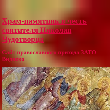
Храм-памятник в честь
святителя Николая
Чудотворца
Сайт православного прихода ЗАТО
Видяево