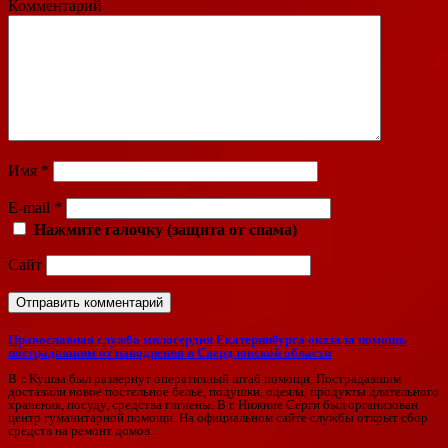
Комментарий
Имя
*
E-mail
*
Нажмите галочку (защита от спама)
Сайт
Православная служба милосердия Екатеринбурга оказала помощь
пострадавшим от наводнения в Свердловской области
В г. Кушва был развернут оперативный штаб помощи. Пострадавшим
доставили новое постельное белье, подушки, одеяла, продукты длительного
хранения, посуду, средства гигиены. В г. Нижние Серги был организован
центр гуманитарной помощи. На официальном сайте службы открыт сбор
средств на ремонт домов.