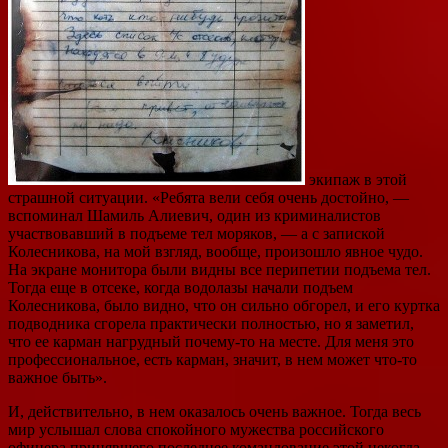
экипаж в этой
страшной ситуации. «Ребята вели себя очень достойно, —
вспоминал Шамиль Алиевич, один из криминалистов
участвовавший в подъеме тел моряков, — а с запиской
Колесникова, на мой взгляд, вообще, произошло явное чудо.
На экране монитора были видны все перипетии подъема тел.
Тогда еще в отсеке, когда водолазы начали подъем
Колесникова, было видно, что он сильно обгорел, и его куртка
подводника сгорела практически полностью, но я заметил,
что ее карман нагрудный почему-то на месте. Для меня это
профессиональное, есть карман, значит, в нем может что-то
важное быть».
И, действительно, в нем оказалось очень важное. Тогда весь
мир услышал слова спокойного мужества российского
офицера принявшего последнее командование этой некогда