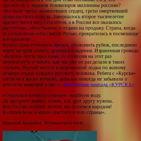
проливали у экранов телевизоров миллионы россиян?
Это были грехи окаменевших сердец, грехи омертвевшей
души русского народа. Завершалось второе тысячелетие
пришествия в мир Спасителя, а в России все оказалось
растоптано, обесстыжено и отдано на продажу. Страна, когда-
то называвшая себя Святой Русью, превратилась в посмешище
и блудилище…
Нужно было положить предел, обозначить рубеж, последнюю
черту на пути нашего духовного падения. Израненная громада
«Курска» легла пред нами, не позволяя на этот раз
перешагнуть и забыть, как мы уже не раз делали в таких
случаях. Рваный металл искореженной лодки по живому
резанул сердце каждого русского человека. Ребята с «Курска»
уходили в жизнь вечную, дабы мы никогда не забывали о
вечности живущей в нас.»
«Неугасимая лампада «КУРСКА»
«Опускают венки на суровую скорбную воду.
Да прозреют живые, поняв, как друг другу нужны.
Вся Россия скорбит. Значит, мы остаемся народом!
В общей боли и муках срастается тело страны».
Николай Колычев, Мурманский поэт.