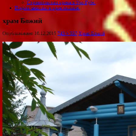
Строительство храма в Ура-Губе.
Подать записки в храм онлайн.
храм Божий
Опубликовано
10.12.2015
743 × 557
Храм Божий