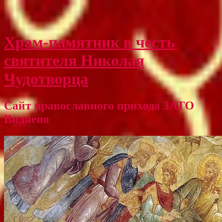
Храм-памятник в честь
святителя Николая
Чудотворца
Сайт православного прихода ЗАТО
Видяево