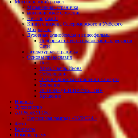
Миссионерский раздел
Музыкальная страничка
миссионерское служение
Нет абортам!!!
Книги епископа Североморского и Умбского
Митрофана
Духовные аудиобеседы и видеофильмы
Подборка статей из православных ресурсов
Сети
литературная страничка
Основы православия
Пост
Храм. Свеча. Икона
Соборование.
О христианском отношении к смерти
Венчание
ИСПОВЕДЬ И ПРИЧАСТИЕ
Крещение
Новости
Духовенство
АПРК «КУРСК»
Неугасимая лампада «КУРСКА»
Фото
Контакты
Помощь храму