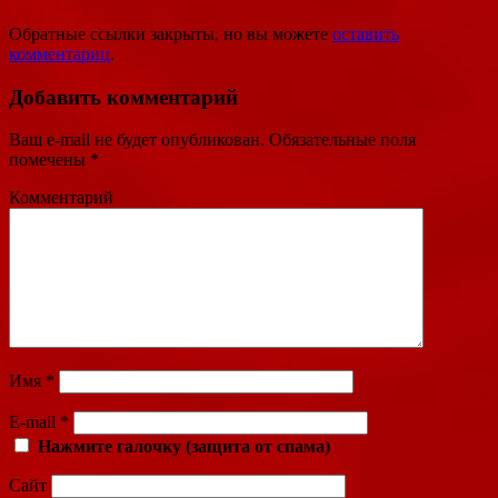
Обратные ссылки закрыты, но вы можете
оставить
комментариц
.
Добавить комментарий
Ваш e-mail не будет опубликован.
Обязательные поля
помечены
*
Комментарий
Имя
*
E-mail
*
Нажмите галочку (защита от спама)
Сайт