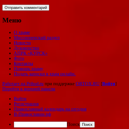
Меню
О храме
Миссионерский раздел
Новости
Духовенство
АПРК «КУРСК»
Фото
Контакты
Помощь храму
Подать записки в храм онлайн.
Работает на Prihod.ru
при поддержке
ORTOX.RU
[
Войти
]
Перейти к верхней панели
Войти
Регистрация
Православный календарь на сегодня
В-Православии.рф
Поиск