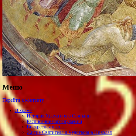
Меню
Перейти к контенту
О храме
История Храма и его Святыни
Расписание богослужений
Воскресная школа
Житие Святителя и Чудотворца Николая